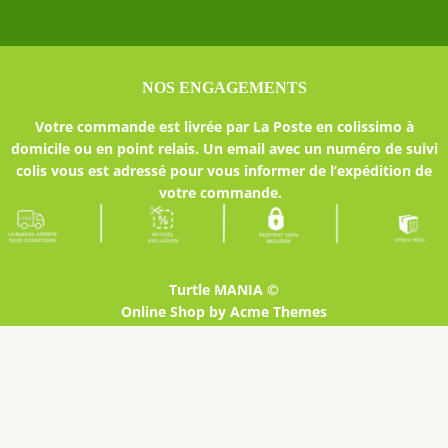
NOS ENGAGEMENTS
Votre commande est livrée par La Poste en colissimo à
domicile ou en point relais. Un email avec un numéro de suivi
colis vous est adressé pour vous informer de l’expédition de
votre commande.
Turtle MANIA ©
Online Shop by
Acme Themes