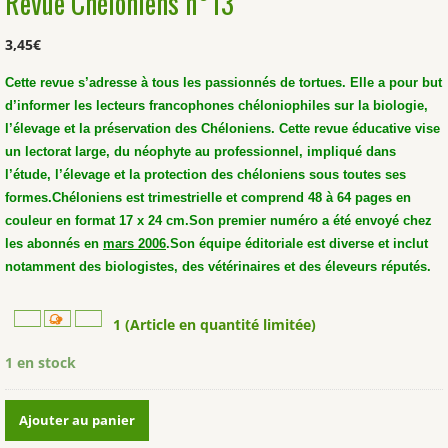
Revue Chéloniens n°13
3,45
€
Cette revue s’adresse à tous les passionnés de tortues. Elle a pour but
d’informer les lecteurs francophones chéloniophiles sur la biologie,
l’élevage et la préservation des Chéloniens. Cette revue éducative vise
un lectorat large, du néophyte au professionnel, impliqué dans
l’étude, l’élevage et la protection des chéloniens sous toutes ses
formes.
Chéloniens est trimestrielle et comprend 48 à 64 pages en
couleur en format 17 x 24 cm.
Son premier numéro a été envoyé chez
les abonnés en
mars 2006
.
Son équipe éditoriale est diverse et inclut
notamment des biologistes, des vétérinaires et des éleveurs réputés.
1 (Article en quantité limitée)
1 en stock
quantité
Ajouter au panier
de