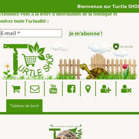
Bienvenue sur Turtle SHOP
ABONNEZ VOUS A NOTRE NEWSLETTER :
Abonnez-vous à la lettre d'information de la boutique et
suivez toute l'actualité :
Skip
to
content
Tableau de bord