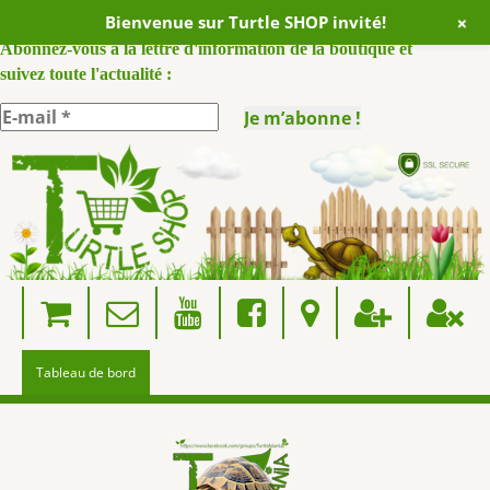
+
Bienvenue sur Turtle SHOP invité!
ABONNEZ VOUS A NOTRE NEWSLETTER :
Abonnez-vous à la lettre d'information de la boutique et
suivez toute l'actualité :
Skip
to
content
Tableau de bord