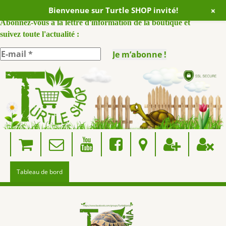
+
Bienvenue sur Turtle SHOP invité!
ABONNEZ VOUS A NOTRE NEWSLETTER :
Abonnez-vous à la lettre d'information de la boutique et
suivez toute l'actualité :
Skip
to
content
Tableau de bord