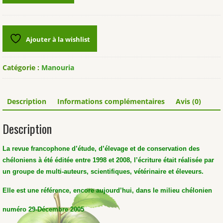
Revue
"Manouria"
n°29
Ajouter à la wishlist
Catégorie :
Manouria
Description
Informations complémentaires
Avis (0)
Description
La revue francophone d’étude, d’élevage et de conservation des
chéloniens à été éditée entre 1998 et 2008, l’écriture était réalisée par
un groupe de multi-auteurs, scientifiques, vétérinaire et éleveurs.
Elle est une référence, encore aujourd’hui, dans le milieu chélonien
numéro 29-Décembre 2005