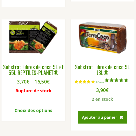
plus
vari
Les
opti
peu
être
choi
sur
la
pag
Substrat Fibres de coco 9L et
Substrat Fibres de coco 9L
du
55L REPTILES-PLANET­®
JBL®
prod
3,70
€
–
16,50
€
Note
3,90
€
5.00
Rupture de stock
sur 5
2 en stock
Ce
produit
Choix des options
a
Ajouter au panier
plusieurs
variations.
Les