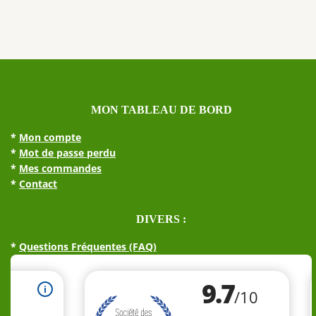
options
peuvent
être
choisies
sur
la
page
MON TABLEAU DE BORD
du
produit
*
Mon compte
*
Mot de passe perdu
*
Mes commandes
*
Contact
DIVERS :
*
Questions Fréquentes (FAQ)