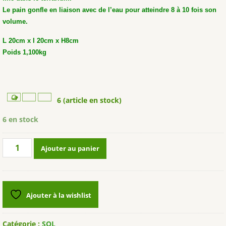
Le pain gonfle en liaison avec de l’eau pour atteindre 8 à 10 fois son
volume.
L 20cm x l 20cm x H8cm
Poids 1,100kg
6 (article en stock)
6 en stock
quantité
Ajouter au panier
de
Substrat
fibres
de
Ajouter à la wishlist
coco
4,5l
LUCKY
Catégorie :
SOL