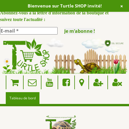
+
Bienvenue sur Turtle SHOP invité!
ABONNEZ VOUS A NOTRE NEWSLETTER :
Abonnez-vous à la lettre d'information de la boutique et
suivez toute l'actualité :
Skip
to
content
Tableau de bord