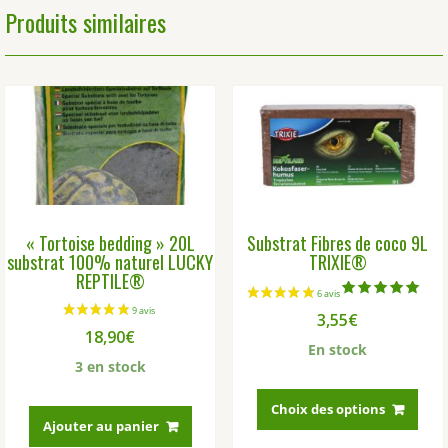
Produits similaires
« Tortoise bedding » 20L
Substrat Fibres de coco 9L
substrat 100% naturel LUCKY
TRIXIE®
REPTILE®
Note
3,55
€
5.00
sur 5
18,90
€
En stock
3 en stock
Ce
prod
Choix des options
Ajouter au panier
a