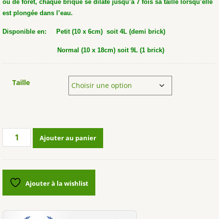
ou de forêt, chaque brique se dilate jusqu’à 7 fois sa taille lorsqu’elle
est plongée dans l’eau.
Disponible en: Petit (10 x 6cm) soit 4L (demi brick)
Normal (10 x 18cm) soit 9L (1 brick)
Taille
quantité
Ajouter au panier
de
Substrat
Fibres
de
Ajouter à la wishlist
coco
4L
et
9L