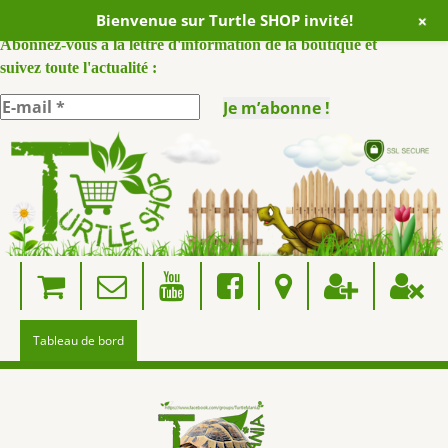
+
Bienvenue sur Turtle SHOP invité!
ABONNEZ VOUS A NOTRE NEWSLETTER :
Abonnez-vous à la lettre d'information de la boutique et
suivez toute l'actualité :
Skip
to
content
Tableau de bord