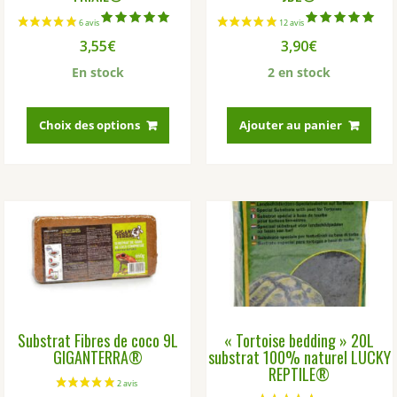
Note
Note
3,55
€
3,90
€
5.00
5.00
sur 5
sur 5
En stock
2 en stock
Ce
produit
Choix des options
Ajouter au panier
a
plusieurs
variations.
Les
options
peuvent
être
choisies
sur
la
Substrat Fibres de coco 9L
« Tortoise bedding » 20L
page
GIGANTERRA®
substrat 100% naturel LUCKY
du
REPTILE®
produit