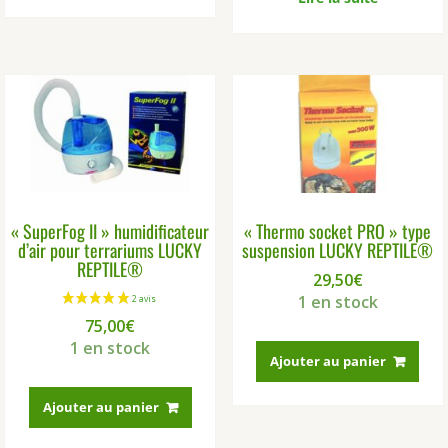
« SuperFog II » humidificateur
« Thermo socket PRO » type
d’air pour terrariums LUCKY
suspension LUCKY REPTILE®
REPTILE®
5 avis
29,50
€
1 en stock
75,00
€
1 en stock
Ajouter au panier
Ajouter au panier