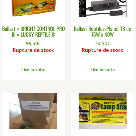
choi
être
sur
choisies
la
sur
pag
la
du
Ballast « BRIGHT CONTROL PRO
Ballast Reptiles-Planet T8 de
page
III » LUCKY REPTILE®
15W à 40W
prod
du
produit
99,50
€
24,50
€
Rupture de stock
Rupture de stock
Lire la suite
Lire la suite
2 avis