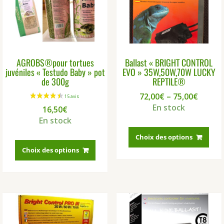
2 avis
AGROBS®pour tortues
Ballast « BRIGHT CONTROL
juvéniles « Testudo Baby » pot
EVO » 35W,50W,70W LUCKY
de 300g
REPTILE®
72,00
€
–
75,00
€
En stock
16,50
€
En stock
Ce
prod
Choix des options
Ce
a
produit
Choix des options
plus
a
vari
plusieurs
Les
variations.
opti
Les
peu
options
être
peuvent