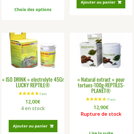
Ce
Ajouter au panier
produit
Choix des options
a
plusieurs
variations.
Les
options
peuvent
être
choisies
sur
la
« ISO DRINK » electrolyte 45Gr
« Natural extract » pour
page
LUCKY REPTILE®
tortues-100g-REPTILES-
du
PLANET®
produit
12,00
€
12,90
€
4 en stock
Rupture de stock
Ajouter au panier
Lire la suite