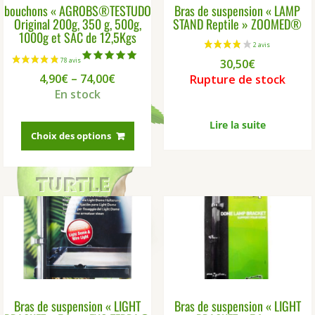
bouchons « AGROBS®TESTUDO
Bras de suspension « LAMP
Original 200g, 350 g, 500g,
STAND Reptile » ZOOMED®
1000g et SAC de 12,5Kgs
30,50
€
Note
4,90
€
–
74,00
€
Rupture de stock
5.00
sur 5
En stock
Ce
Lire la suite
produit
Choix des options
a
plusieurs
variations.
Les
options
peuvent
être
choisies
sur
la
Bras de suspension « LIGHT
Bras de suspension « LIGHT
page