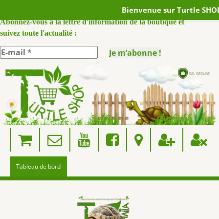
Bienvenue sur Turtle SHOP
ABONNEZ VOUS A NOTRE NEWSLETTER :
Abonnez-vous à la lettre d'information de la boutique et
suivez toute l'actualité :
Skip
to
content
Tableau de bord